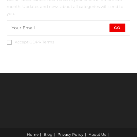
month. Updates and news about all categories will send to
you.
GO
Accept GDPR Terms
Home
Blog
Privacy Policy
About Us