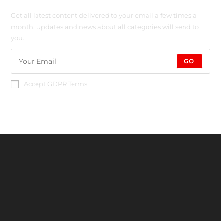
Get all latest content delivered to your email a few times a
month. Updates and news about all categories will send to
you.
GO
Accept GDPR Terms