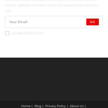
month. Updates and news about all categories will send to
you.
GO
Accept GDPR Terms
Home
Blog
Privacy Policy
About Us