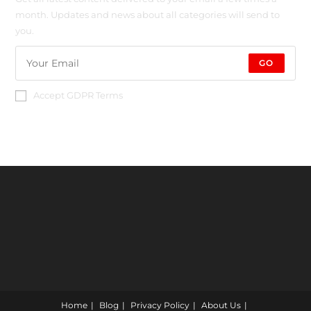
month. Updates and news about all categories will send to
you.
GO
Accept GDPR Terms
Home
Blog
Privacy Policy
About Us