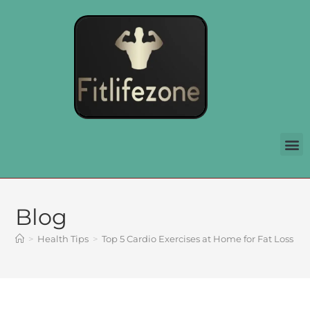
Blog
>
Health Tips
>
Top 5 Cardio Exercises at Home for Fat Loss