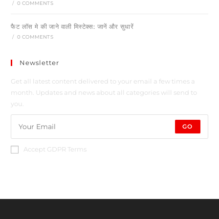
/
0 COMMENTS
फैट लॉस मे की जाने वाली मिस्टेक्स: जानें और सुधारें
/
0 COMMENTS
Newsletter
Get all latest content delivered to your email a few times a
month. Updates and news about all categories will send to
you.
GO
Accept GDPR Terms